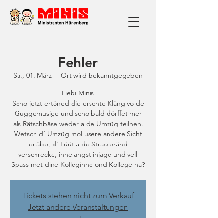
Fehler
Sa., 01. März
  |  
Ort wird bekanntgegeben
Liebi Minis
Scho jetzt ertöned die erschte Kläng vo de
Guggemusige und scho bald dörffet mer
als Rätschbäse weder a de Umzüg teilneh.
Wetsch d’ Umzüg mol usere andere Sicht
erläbe, d’ Lüüt a de Strasseränd
verschrecke, ihne angst ihjage und vell
Spass met dine Kolleginne ond Kollege ha?
Tickets stehen nicht zum Verkauf
Jetzt andere Veranstaltungen